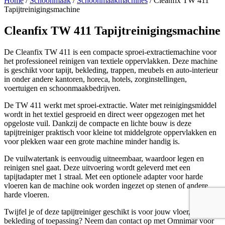
Home
/
Schoonmaak
/
Schoonmaakmachines
/ Cleanfix TW 411
Tapijtreinigingsmachine
Cleanfix TW 411 Tapijtreinigingsmachine
De Cleanfix TW 411 is een compacte sproei-extractiemachine voor
het professioneel reinigen van textiele oppervlakken. Deze machine
is geschikt voor tapijt, bekleding, trappen, meubels en auto-interieur
in onder andere kantoren, horeca, hotels, zorginstellingen,
voertuigen en schoonmaakbedrijven.
De TW 411 werkt met sproei-extractie. Water met reinigingsmiddel
wordt in het textiel gesproeid en direct weer opgezogen met het
opgeloste vuil. Dankzij de compacte en lichte bouw is deze
tapijtreiniger praktisch voor kleine tot middelgrote oppervlakken en
voor plekken waar een grote machine minder handig is.
De vuilwatertank is eenvoudig uitneembaar, waardoor legen en
reinigen snel gaat. Deze uitvoering wordt geleverd met een
tapijtadapter met 1 straal. Met een optionele adapter voor harde
vloeren kan de machine ook worden ingezet op stenen of andere
harde vloeren.
Twijfel je of deze tapijtreiniger geschikt is voor jouw vloer,
bekleding of toepassing? Neem dan contact op met Omnimar voor