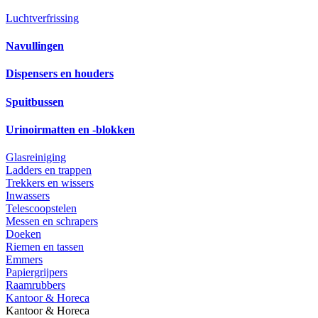
Luchtverfrissing
Navullingen
Dispensers en houders
Spuitbussen
Urinoirmatten en -blokken
Glasreiniging
Ladders en trappen
Trekkers en wissers
Inwassers
Telescoopstelen
Messen en schrapers
Doeken
Riemen en tassen
Emmers
Papiergrijpers
Raamrubbers
Kantoor & Horeca
Kantoor & Horeca