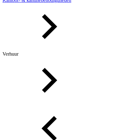
Kantoor- & kantinebenodigdheden
Verhuur