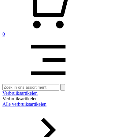
0
Zoeken
naar:
Verbruiksartikelen
Verbruiksartikelen
Alle verbruiksartikelen