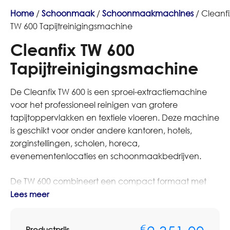
Home
/
Schoonmaak
/
Schoonmaakmachines
/ Cleanfi
TW 600 Tapijtreinigingsmachine
Cleanfix TW 600
Tapijtreinigingsmachine
De Cleanfix TW 600 is een sproei-extractiemachine
voor het professioneel reinigen van grotere
tapijtoppervlakken en textiele vloeren. Deze machine
is geschikt voor onder andere kantoren, hotels,
zorginstellingen, scholen, horeca,
evenementenlocaties en schoonmaakbedrijven.
De TW 600 combineert een compact formaat met
een grote capaciteit. Door het
Lees meer
membraantanksysteem heeft de machine een
schoonwatertank van 28 liter en een
€
Productprijs