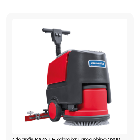
Cleanfix RA431 E Schrobzuigmachine 230V