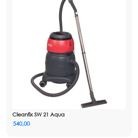
Model/type: TW 600
Artikelnummer: 060.000VDE
Productsoort: sproei-extractiemachine / tapijtreiniger
Geschikt voor: grotere tapijtoppervlakken en textiele
vloeren
Prestaties gebied: 30 - 40 m²/u
Vermogen ventilator: maximaal 1.100 W
Vermogen pomp: maximaal 80 W
Vacuüm: 190 mbar
Schoonwatertank: 28 liter
Vuilwaterreservoir: 30 liter
Spuitdruk: 5 bar
Sproeisnelheid: 2,5 l/min
Luchtstroom: 50 l/sec
Kabellengte: 7,5 meter
Cleanfix SW 21 Aqua
Gewicht: 21 kg
540,00
Afmetingen machine: 53 x 36 x 69 cm
Verpakking: per stuk