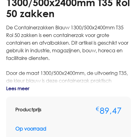
1300/500x2400mm T35 Rol
50 zakken
De Containerzakken Blauw 1300/500x2400mm T35
Rol 50 zakken is een containerzak voor grote
containers en afvalbakken. Dit artikel is geschikt voor
gebruik in industrie, magazijnen, bouw, horeca en
facilitaire diensten.
Door de maat 1300/500x2400mm, de uitvoering T35,
de kleur blauw is deze containerzak praktisch
inzetbaar voor dagelijkse afvalinzameling en
Lees meer
professioneel voorraadbeheer. De zak is bedoeld
voor een nette, hygiënische en overzichtelijke
89,47
€
Productprijs
verwerking van afval of verbruiksmateriaal.
Let bij containerzakken vooral op de juiste maat,
Op voorraad
inhoud en sterkte van de zak. Een goede pasvorm