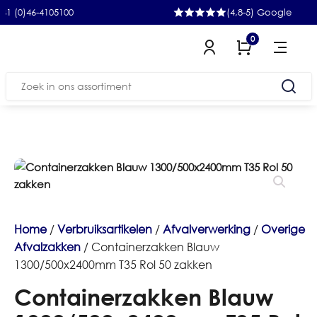
 (0)46-4105100
(4,8-5) Google
0
Zoeken
naar:
Home
/
Verbruiksartikelen
/
Afvalverwerking
/
Overige
Afvalzakken
/ Containerzakken Blauw
1300/500x2400mm T35 Rol 50 zakken
Containerzakken Blauw