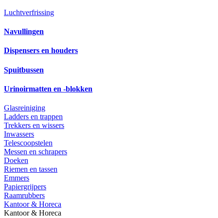
Luchtverfrissing
Navullingen
Dispensers en houders
Spuitbussen
Urinoirmatten en -blokken
Glasreiniging
Ladders en trappen
Trekkers en wissers
Inwassers
Telescoopstelen
Messen en schrapers
Doeken
Riemen en tassen
Emmers
Papiergrijpers
Raamrubbers
Kantoor & Horeca
Kantoor & Horeca