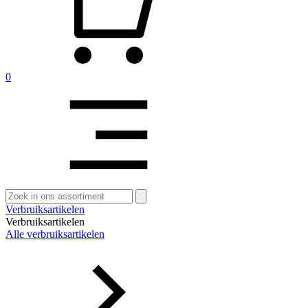
0
Zoeken
naar:
Verbruiksartikelen
Verbruiksartikelen
Alle verbruiksartikelen