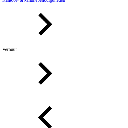
Kantoor- & kantinebenodigdheden
Verhuur