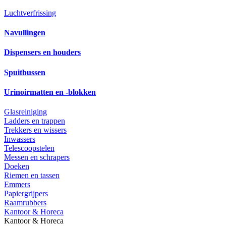
Luchtverfrissing
Navullingen
Dispensers en houders
Spuitbussen
Urinoirmatten en -blokken
Glasreiniging
Ladders en trappen
Trekkers en wissers
Inwassers
Telescoopstelen
Messen en schrapers
Doeken
Riemen en tassen
Emmers
Papiergrijpers
Raamrubbers
Kantoor & Horeca
Kantoor & Horeca