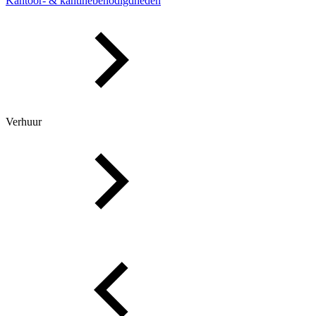
Kantoor- & kantinebenodigdheden
Verhuur