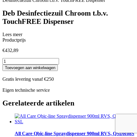
Desinfectiezuil Chroom t.b.v. TouchFREE Dispenser
Deb Desinfectiezuil Chroom t.b.v.
TouchFREE Dispenser
Lees meer
Productprijs
€
432,89
Deb
Desinfectiezuil
Toevoegen aan winkelwagen
Chroom
t.b.v.
Gratis levering vanaf €250
TouchFREE
Dispenser
Eigen technische service
aantal
Gerelateerde artikelen
All Care Qbic-line Spraydispenser 900ml RVS, QSDR08S