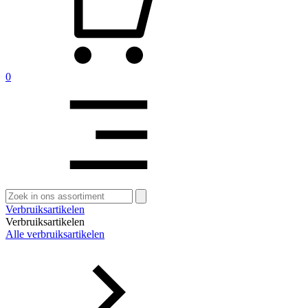
0
Zoeken
naar:
Verbruiksartikelen
Verbruiksartikelen
Alle verbruiksartikelen