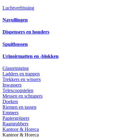
Luchtverfrissing
Navullingen
Dispensers en houders
Spuitbussen
Urinoirmatten en -blokken
Glasreiniging
Ladders en trappen
Trekkers en wissers
Inwassers
Telescoopstelen
Messen en schrapers
Doeken
Riemen en tassen
Emmers
Papiergrijpers
Raamrubbers
Kantoor & Horeca
Kantoor & Horeca