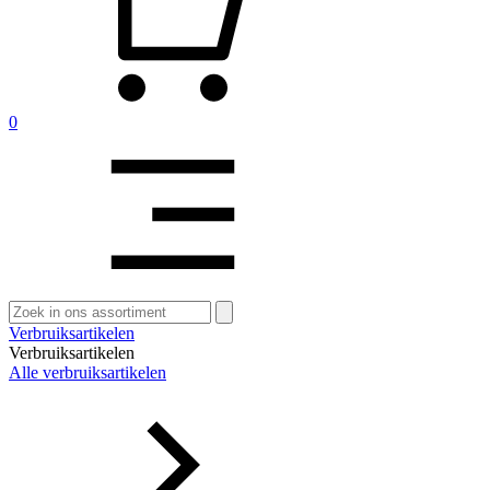
0
Zoeken
naar:
Verbruiksartikelen
Verbruiksartikelen
Alle verbruiksartikelen