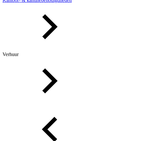
Kantoor- & kantinebenodigdheden
Verhuur