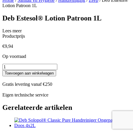
Home
/
Sanitair en Hygiëne
/
Handreiniging
/
Zeep
/ Deb Estesol®
Lotion Patroon 1L
Deb Estesol® Lotion Patroon 1L
Lees meer
Productprijs
€
9,94
Op voorraad
Deb
Estesol®
Toevoegen aan winkelwagen
Lotion
Patroon
Gratis levering vanaf €250
1L
aantal
Eigen technische service
Gerelateerde artikelen