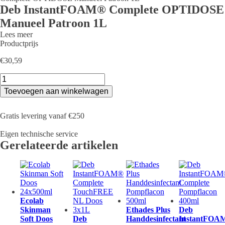
Deb InstantFOAM® Complete OPTIDOSE
Manueel Patroon 1L
Lees meer
Productprijs
€
30,59
Deb
InstantFOAM®
Toevoegen aan winkelwagen
Complete
OPTIDOSE
Manueel
Gratis levering vanaf €250
Patroon
1L
Eigen technische service
aantal
Gerelateerde artikelen
Ecolab
Skinman
Ethades Plus
Deb
Soft Doos
Deb
Handdesinfectant
InstantFOA