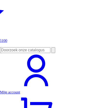
Zoeken
naar:
Mijn account