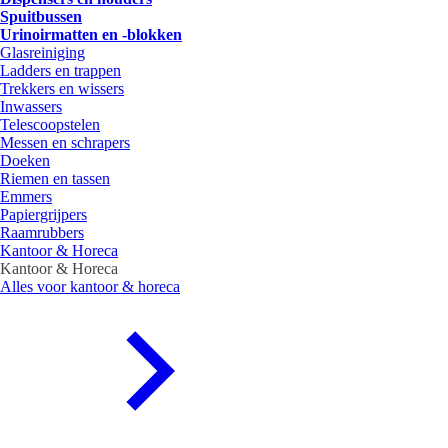
Spuitbussen
Urinoirmatten en -blokken
Glasreiniging
Ladders en trappen
Trekkers en wissers
Inwassers
Telescoopstelen
Messen en schrapers
Doeken
Riemen en tassen
Emmers
Papiergrijpers
Raamrubbers
Kantoor & Horeca
Kantoor & Horeca
Alles voor kantoor & horeca