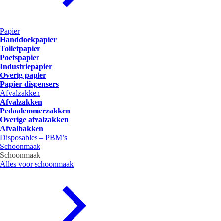
Papier
Handdoekpapier
Toiletpapier
Poetspapier
Industriepapier
Overig papier
Papier dispensers
Afvalzakken
Afvalzakken
Pedaalemmerzakken
Overige afvalzakken
Afvalbakken
Disposables – PBM’s
Schoonmaak
Schoonmaak
Alles voor schoonmaak