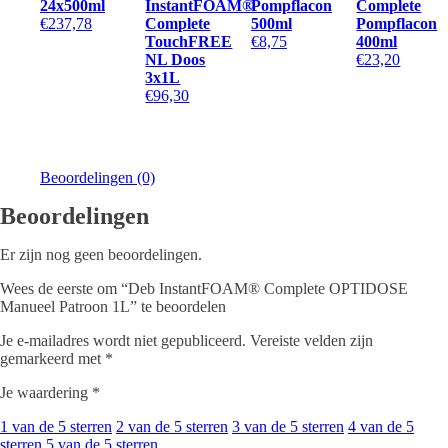
24x500ml
InstantFOAM®
Pompflacon
Complete
€
237,78
Complete
500ml
Pompflacon
TouchFREE
€
8,75
400ml
NL Doos
€
23,20
3x1L
€
96,30
Beoordelingen (0)
Beoordelingen
Er zijn nog geen beoordelingen.
Wees de eerste om “Deb InstantFOAM® Complete OPTIDOSE
Manueel Patroon 1L” te beoordelen
Je e-mailadres wordt niet gepubliceerd.
Vereiste velden zijn
gemarkeerd met
*
Je waardering
*
1 van de 5 sterren
2 van de 5 sterren
3 van de 5 sterren
4 van de 5
sterren
5 van de 5 sterren