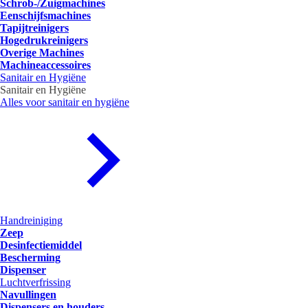
Schrob-/Zuigmachines
Eenschijfsmachines
Tapijtreinigers
Hogedrukreinigers
Overige Machines
Machineaccessoires
Sanitair en Hygiëne
Sanitair en Hygiëne
Alles voor sanitair en hygiëne
Handreiniging
Zeep
Desinfectiemiddel
Bescherming
Dispenser
Luchtverfrissing
Navullingen
Dispensers en houders