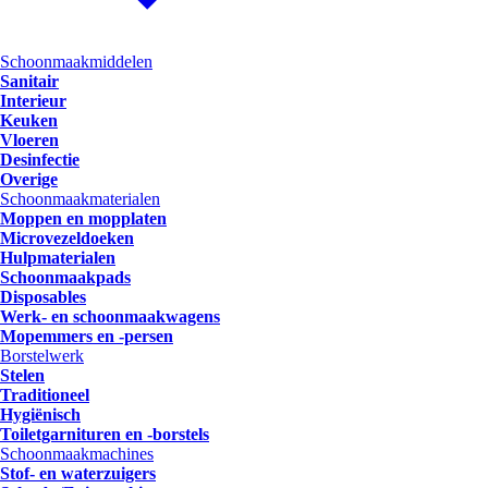
Schoonmaakmiddelen
Sanitair
Interieur
Keuken
Vloeren
Desinfectie
Overige
Schoonmaakmaterialen
Moppen en mopplaten
Microvezeldoeken
Hulpmaterialen
Schoonmaakpads
Disposables
Werk- en schoonmaakwagens
Mopemmers en -persen
Borstelwerk
Stelen
Traditioneel
Hygiënisch
Toiletgarnituren en -borstels
Schoonmaakmachines
Stof- en waterzuigers