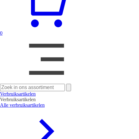
0
Zoeken
naar:
Verbruiksartikelen
Verbruiksartikelen
Alle verbruiksartikelen