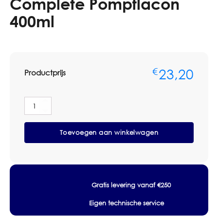
Complete Pompflacon
400ml
23,20
€
Productprijs
Deb
InstantFOAM®
Complete
Toevoegen aan winkelwagen
Pompflacon
400ml
aantal
Gratis levering vanaf €250
Eigen technische service