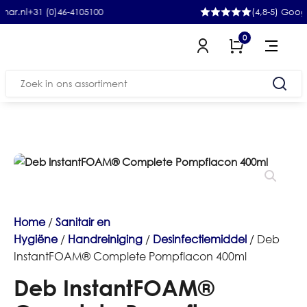
1 (0)46-4105100
(4,8-5) Google
0
Zoeken
naar:
Home
/
Sanitair en
Hygiëne
/
Handreiniging
/
Desinfectiemiddel
/ Deb
InstantFOAM® Complete Pompflacon 400ml
Deb InstantFOAM®