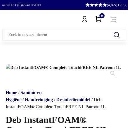
31 (0)46-4105100
(4,8-5) Google
0
Zoeken
naar:
Home
/
Sanitair en
Hygiëne
/
Handreiniging
/
Desinfectiemiddel
/ Deb
InstantFOAM® Complete TouchFREE NL Patroon 1L
Deb InstantFOAM®