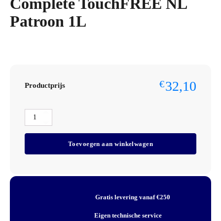
Complete TouchFREE NL
Patroon 1L
32,10
€
Productprijs
Deb
InstantFOAM®
Complete
Toevoegen aan winkelwagen
TouchFREE
NL
Patroon
1L
aantal
Gratis levering vanaf €250
Eigen technische service