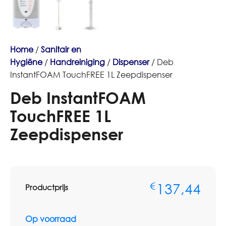
Home
/
Sanitair en
Hygiëne
/
Handreiniging
/
Dispenser
/ Deb
InstantFOAM TouchFREE 1L Zeepdispenser
Deb InstantFOAM
TouchFREE 1L
Zeepdispenser
137,44
€
Productprijs
Op voorraad