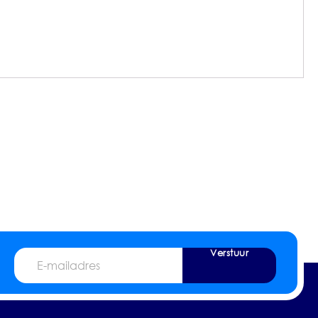
Verstuur
E-
mailadres