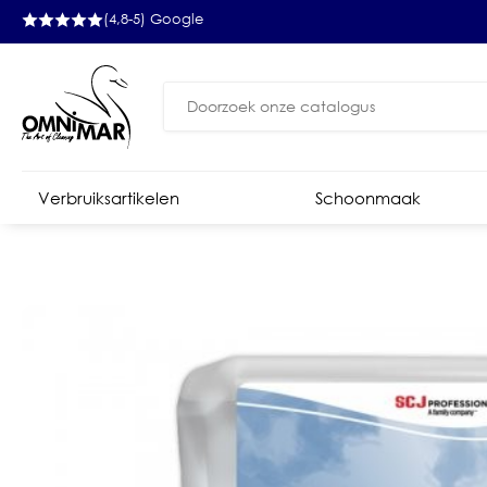
(4,8-5) Google
Zoeken
naar:
Verbruiksartikelen
Schoonmaak