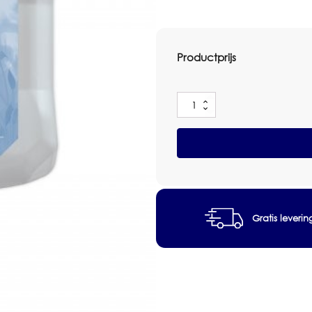
Productprijs
Deb
Refresh
Clear
Foam
Pure
Doos
6x1L
aantal
Gratis leveri