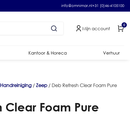
info@omnimar.nl
+31 (0)46-4105100
0
Mijn account
Kantoor & Horeca
Verhuur
Handreiniging
/
Zeep
/ Deb Refresh Clear Foam Pure
h Clear Foam Pure