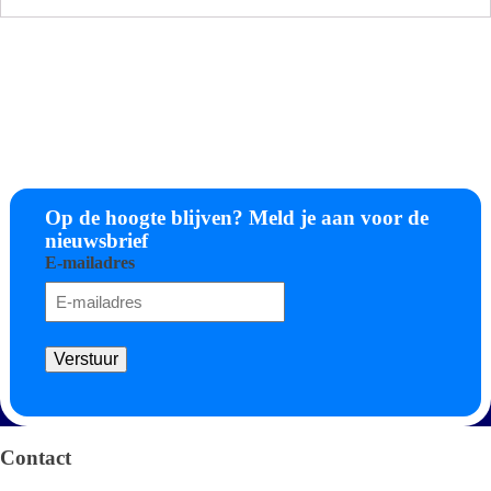
Op de hoogte blijven? Meld je aan voor de
nieuwsbrief
E-mailadres
Verstuur
Algemene voorwaarden
Privacy verklaring
Contact
Arendstraat 4 6135 KT Sittard