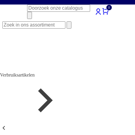
Zoeken
0
naar:
Zoeken
naar:
Verbruiksartikelen