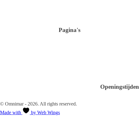
+31 (0)46-4105100
info@omnimar.nl
KvK: 42016741
BTW nr.: NL869306704B01
Pagina's
Shop
Verbruiksartikelen
Schoonmaak
Sanitair en Hygiëne
Over ons
Glasreiniging
Kantoor & Horeca
Verhuur
Contact
Openingstijden
Ma-Vr 08.30 - 18.00
Za-Zo Gesloten
© Omnimar - 2026. All rights reserved.
Made with
by Web Wings