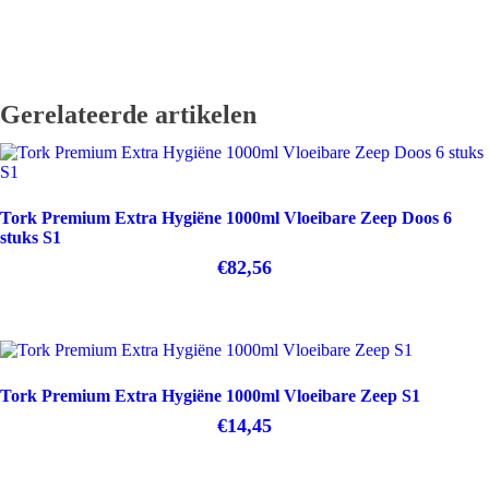
Foam
Gratis levering vanaf €250
Doos
6x1L
Eigen technische service
aantal
Gerelateerde artikelen
Tork Premium Extra Hygiëne 1000ml Vloeibare Zeep Doos 6
stuks S1
€
82,56
Tork Premium Extra Hygiëne 1000ml Vloeibare Zeep S1
€
14,45