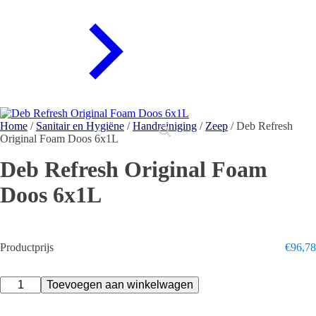
Home
/
Sanitair en Hygiëne
/
Handreiniging
/
Zeep
/ Deb Refresh
Original Foam Doos 6x1L
Deb Refresh Original Foam
Doos 6x1L
Productprijs
€
96,78
Deb
Toevoegen aan winkelwagen
Refresh
Original