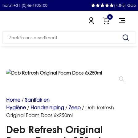
+31 (0)46-4105100
(4,8-5) Google
0
Zoeken
naar:
Home
/
Sanitair en
Hygiëne
/
Handreiniging
/
Zeep
/ Deb Refresh
Original Foam Doos 6x250ml
Deb Refresh Original