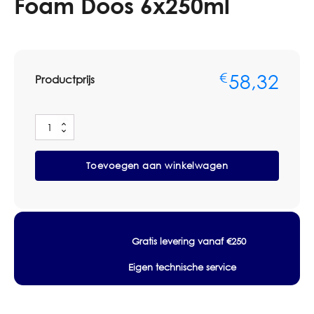
Foam Doos 6x250ml
58,32
€
Productprijs
Deb
Refresh
Original
Toevoegen aan winkelwagen
Foam
Doos
6x250ml
aantal
Gratis levering vanaf €250
Eigen technische service