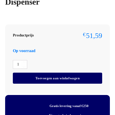
Dispenser
51,59
€
Productprijs
Op voorraad
Deb
Stoko
Protect
Toevoegen aan winkelwagen
1L
Dispenser
aantal
Gratis levering vanaf €250