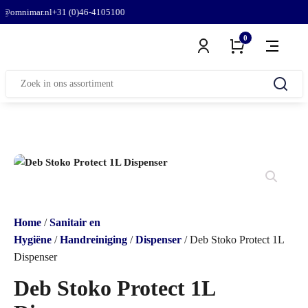
omnimar.nl
+31 (0)46-4105100
0
Zoeken
naar:
Home
/
Sanitair en
Hygiëne
/
Handreiniging
/
Dispenser
/ Deb Stoko Protect 1L
Dispenser
Deb Stoko Protect 1L