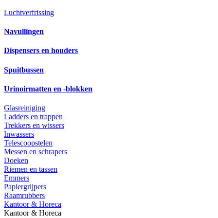
Luchtverfrissing
Navullingen
Dispensers en houders
Spuitbussen
Urinoirmatten en -blokken
Glasreiniging
Ladders en trappen
Trekkers en wissers
Inwassers
Telescoopstelen
Messen en schrapers
Doeken
Riemen en tassen
Emmers
Papiergrijpers
Raamrubbers
Kantoor & Horeca
Kantoor & Horeca