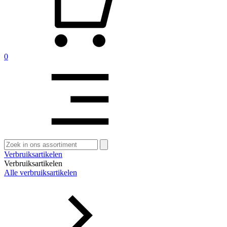
0
Zoeken
naar:
Verbruiksartikelen
Verbruiksartikelen
Alle verbruiksartikelen