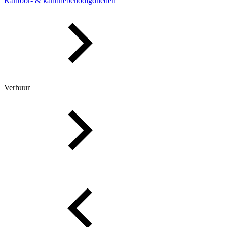
Kantoor- & kantinebenodigdheden
Verhuur