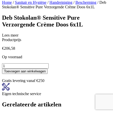
Home
/
Sanitair en Hygiëne
/
Handreiniging
/
Bescherming
/ Deb
Stokolan® Sensitive Pure Verzorgende Crème Doos 6x1L
Deb Stokolan® Sensitive Pure
Verzorgende Crème Doos 6x1L
Lees meer
Productprijs
€
206,58
Op voorraad
Deb
Stokolan®
Toevoegen aan winkelwagen
Sensitive
Pure
Gratis levering vanaf €250
Verzorgende
Crème
Doos
Eigen technische service
6x1L
aantal
Gerelateerde artikelen