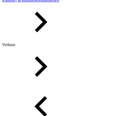
Kantoor- & kantinebenodigdheden
Verhuur