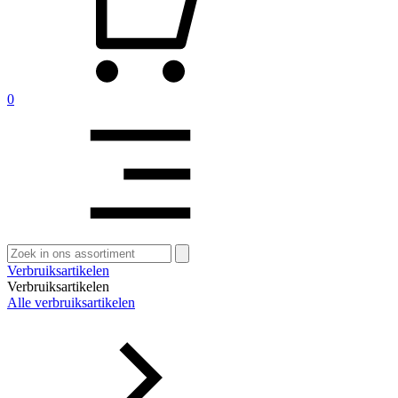
0
Zoeken
naar:
Verbruiksartikelen
Verbruiksartikelen
Alle verbruiksartikelen