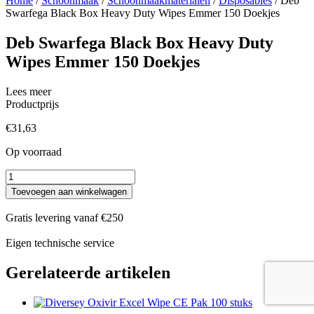
Home
/
Schoonmaak
/
Schoonmaakmaterialen
/
Disposables
/ Deb
Swarfega Black Box Heavy Duty Wipes Emmer 150 Doekjes
Deb Swarfega Black Box Heavy Duty
Wipes Emmer 150 Doekjes
Lees meer
Productprijs
€
31,63
Op voorraad
Deb
Swarfega
Toevoegen aan winkelwagen
Black
Box
Gratis levering vanaf €250
Heavy
Duty
Eigen technische service
Wipes
Emmer
Gerelateerde artikelen
150
Doekjes
aantal