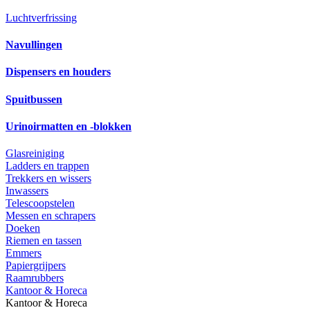
Luchtverfrissing
Navullingen
Dispensers en houders
Spuitbussen
Urinoirmatten en -blokken
Glasreiniging
Ladders en trappen
Trekkers en wissers
Inwassers
Telescoopstelen
Messen en schrapers
Doeken
Riemen en tassen
Emmers
Papiergrijpers
Raamrubbers
Kantoor & Horeca
Kantoor & Horeca