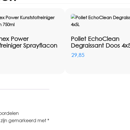
nex Power
Pollet EchoClean
freiniger Sprayflacon
Degraissant Doos 4x
29,85
oordelen
n zijn gemarkeerd met
*