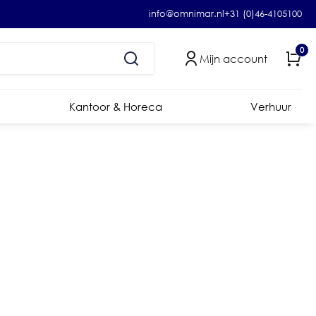
info@omnimar.nl
+31 (0)46-4105100
0
Mijn account
Kantoor & Horeca
Verhuur