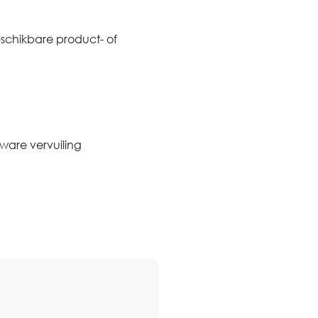
schikbare product- of
 zware vervuiling