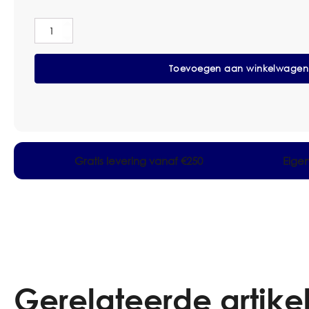
Deb
Swarfega
Jizer
Toevoegen aan winkelwagen
Can
25L
aantal
Gratis levering vanaf €250
Eige
Gerelateerde artike