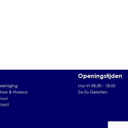
Openingstijden
sreiniging
Ma-Vr 08.30 - 18.00
toor & Horeca
Za-Zo Gesloten
huur
tact