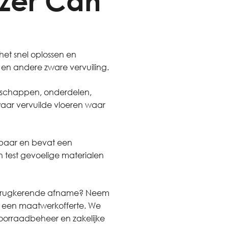
zer Can
het snel oplossen en
rf en andere zware vervuiling.
edschappen, onderdelen,
waar vervuilde vloeren waar
elbaar en bevat een
 test gevoelige materialen
van terugkerende afname? Neem
f een maatwerkofferte. We
oorraadbeheer en zakelijke