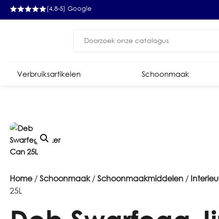
(4,8-5) Google
Zoeken
naar:
Verbruiksartikelen
Schoonmaak
Home
/
Schoonmaak
/
Schoonmaakmiddelen
/
Interieu
25L