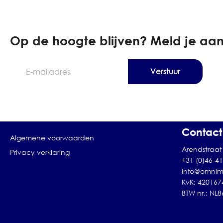
Op de hoogte blijven? Meld je aan
E-
mailadres
Contact
Algemene voorwaarden
Arendstraat 
Privacy verklaring
+31 (0)46-4
info@omnim
KvK: 420167
BTW nr.: NL