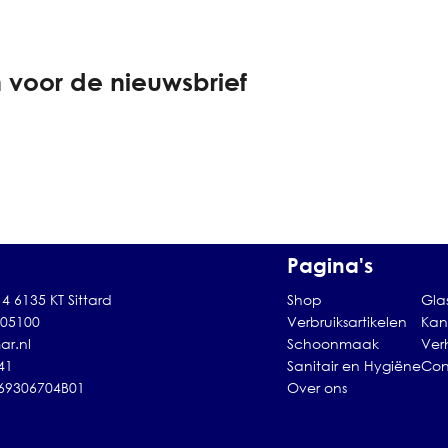
 voor de nieuwsbrief
Pagina's
4 6135 KT Sittard
Shop
Gla
105100
Verbruiksartikelen
Kan
ar.nl
Schoonmaak
Ver
41
Sanitair en Hygiëne
Con
869306704B01
Over ons