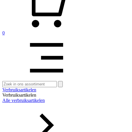
0
Zoeken
naar:
Verbruiksartikelen
Verbruiksartikelen
Alle verbruiksartikelen