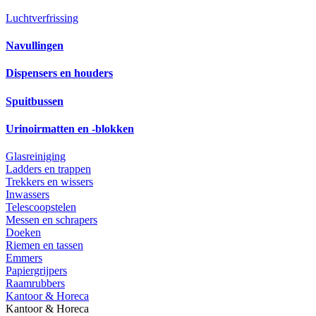
Luchtverfrissing
Navullingen
Dispensers en houders
Spuitbussen
Urinoirmatten en -blokken
Glasreiniging
Ladders en trappen
Trekkers en wissers
Inwassers
Telescoopstelen
Messen en schrapers
Doeken
Riemen en tassen
Emmers
Papiergrijpers
Raamrubbers
Kantoor & Horeca
Kantoor & Horeca