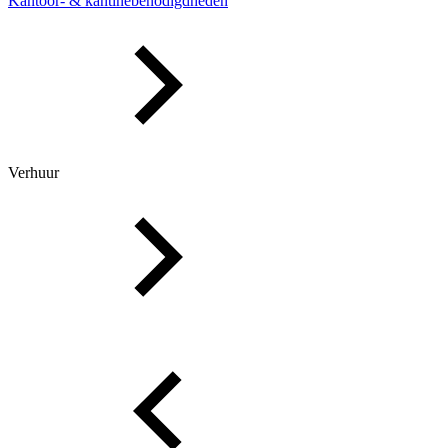
Kantoor- & kantinebenodigdheden
Verhuur