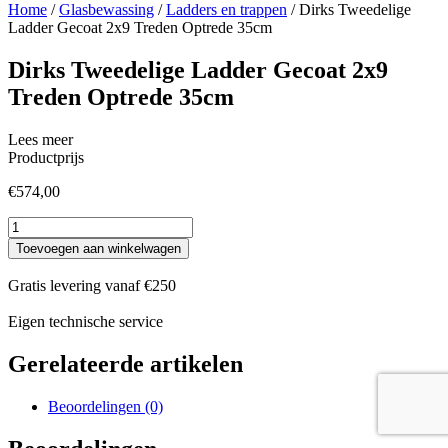
Home
/
Glasbewassing
/
Ladders en trappen
/ Dirks Tweedelige
Ladder Gecoat 2x9 Treden Optrede 35cm
Dirks Tweedelige Ladder Gecoat 2x9
Treden Optrede 35cm
Lees meer
Productprijs
€
574,00
Dirks
Tweedelige
Toevoegen aan winkelwagen
Ladder
Gecoat
Gratis levering vanaf €250
2x9
Treden
Eigen technische service
Optrede
35cm
Gerelateerde artikelen
aantal
Beoordelingen (0)