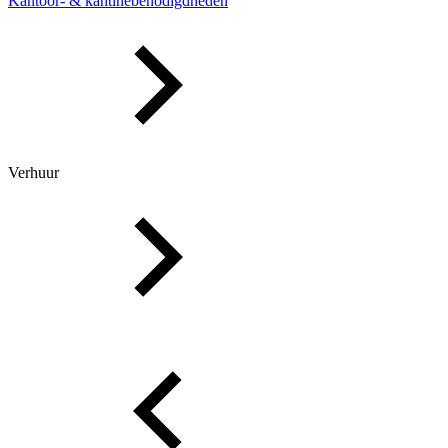
Kantoor- & kantinebenodigdheden
Verhuur