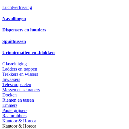
Luchtverfrissing
Navullingen
Dispensers en houders
Spuitbussen
Urinoirmatten en -blokken
Glasreiniging
Ladders en trappen
Trekkers en wissers
Inwassers
Telescoopstelen
Messen en schrapers
Doeken
Riemen en tassen
Emmers
Papiergrijpers
Raamrubbers
Kantoor & Horeca
Kantoor & Horeca