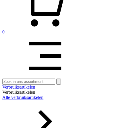
0
Zoeken
naar:
Verbruiksartikelen
Verbruiksartikelen
Alle verbruiksartikelen