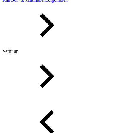
Kantoor- & kantinebenodigdheden
Verhuur