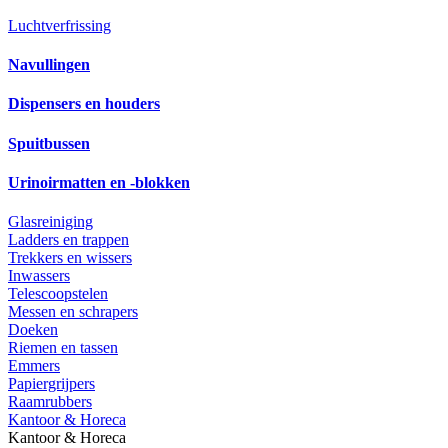
Luchtverfrissing
Navullingen
Dispensers en houders
Spuitbussen
Urinoirmatten en -blokken
Glasreiniging
Ladders en trappen
Trekkers en wissers
Inwassers
Telescoopstelen
Messen en schrapers
Doeken
Riemen en tassen
Emmers
Papiergrijpers
Raamrubbers
Kantoor & Horeca
Kantoor & Horeca