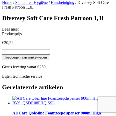
Home
/
Sanitair en Hygiëne
/
Handreiniging
/ Diversey Soft Care
Fresh Patroon 1,3L
Diversey Soft Care Fresh Patroon 1,3L
Lees meer
Productprijs
€
20,52
Diversey
Soft
Toevoegen aan winkelwagen
Care
Fresh
Gratis levering vanaf €250
Patroon
1,3L
Eigen technische service
aantal
Gerelateerde artikelen
All Care Qbic-line Foamzeepdispenser 900ml High