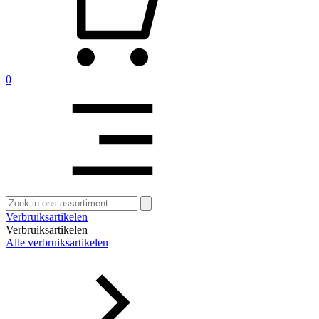
0
Zoeken
naar:
Verbruiksartikelen
Verbruiksartikelen
Alle verbruiksartikelen