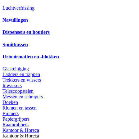
Luchtverfrissing
Navullingen
Dispensers en houders
Spuitbussen
Urinoirmatten en -blokken
Glasreiniging
Ladders en trappen
Trekkers en wissers
Inwassers
Telescoopstelen
Messen en schrapers
Doeken
Riemen en tassen
Emmers
Papiergrijpers
Raamrubbers
Kantoor & Horeca
Kantoor & Horeca