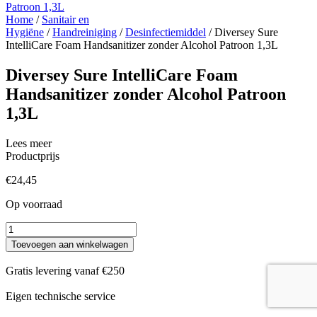
Home
/
Sanitair en
Hygiëne
/
Handreiniging
/
Desinfectiemiddel
/ Diversey Sure
IntelliCare Foam Handsanitizer zonder Alcohol Patroon 1,3L
Diversey Sure IntelliCare Foam
Handsanitizer zonder Alcohol Patroon
1,3L
Lees meer
Productprijs
€
24,45
Op voorraad
Diversey
Sure
Toevoegen aan winkelwagen
IntelliCare
Foam
Gratis levering vanaf €250
Handsanitizer
zonder
Eigen technische service
Alcohol
Patroon