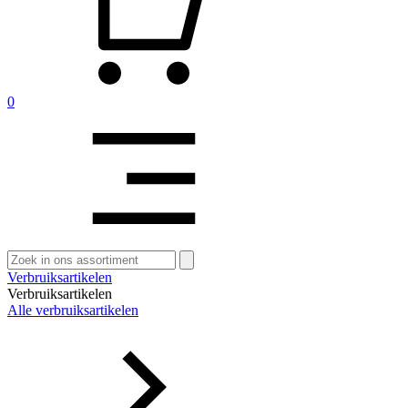
0
Zoeken
naar:
Verbruiksartikelen
Verbruiksartikelen
Alle verbruiksartikelen