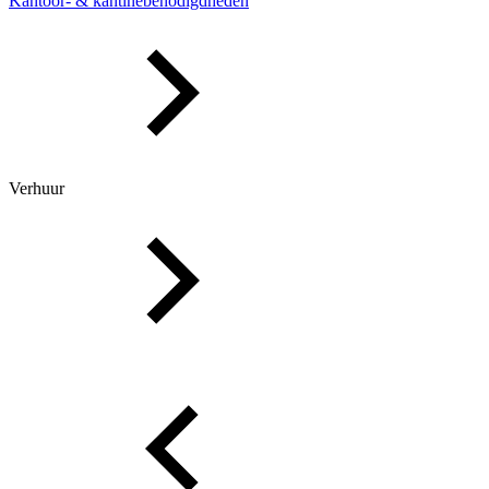
Kantoor- & kantinebenodigdheden
Verhuur