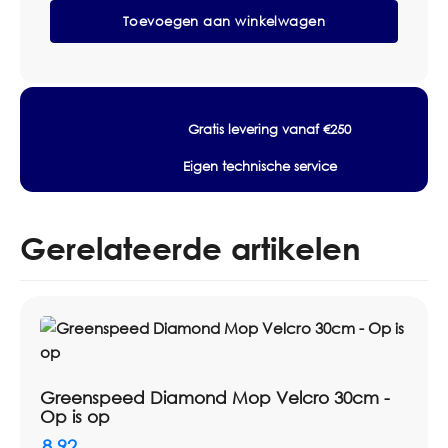
Maat/inhoud: 23x10cm, 10cm
met
Toevoegen aan winkelwagen
Zwenkkoppeling
23x10cm
aantal
Gratis levering vanaf €250
Eigen technische service
Gerelateerde artikelen
Greenspeed Diamond Mop Velcro 30cm -
Op is op
8,92