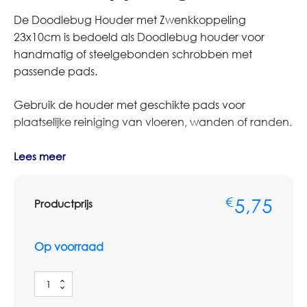
De Doodlebug Houder met Zwenkkoppeling
23x10cm is bedoeld als Doodlebug houder voor
handmatig of steelgebonden schrobben met
passende pads.
Gebruik de houder met geschikte pads voor
plaatselijke reiniging van vloeren, wanden of randen.
Bestelt u dit artikel in grotere aantallen of op basis van
Lees meer
terugkerende afname? Neem dan contact op met
Omnimar voor persoonlijk advies of een
5,75
€
Productprijs
maatwerkofferte. We denken graag mee over
aantallen, voorraadbeheer en zakelijke
prijsafspraken.
Op voorraad
Specificaties
Doodlebug
Type: Doodlebug houder
Houder