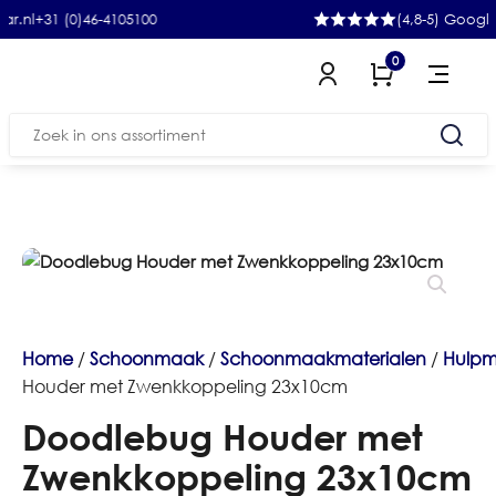
31 (0)46-4105100
(4,8-5) Google
0
Zoeken
naar:
Home
/
Schoonmaak
/
Schoonmaakmaterialen
/
Hulpm
Houder met Zwenkkoppeling 23x10cm
Doodlebug Houder met
Zwenkkoppeling 23x10cm