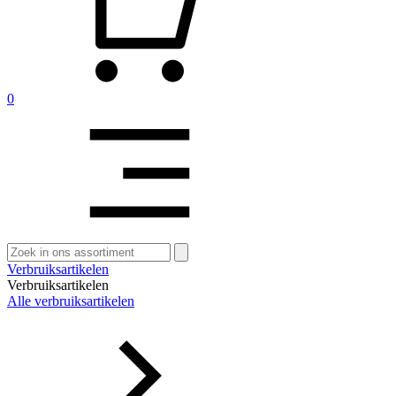
0
Zoeken
naar:
Verbruiksartikelen
Verbruiksartikelen
Alle verbruiksartikelen