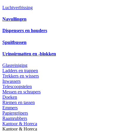
Luchtverfrissing
Navullingen
Dispensers en houders
Spuitbussen
Urinoirmatten en -blokken
Glasreiniging
Ladders en trappen
Trekkers en wissers
Inwassers
Telescoopstelen
Messen en schrapers
Doeken
Riemen en tassen
Emmers
Papiergrijpers
Raamrubbers
Kantoor & Horeca
Kantoor & Horeca