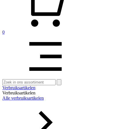
0
Zoeken
naar:
Verbruiksartikelen
Verbruiksartikelen
Alle verbruiksartikelen