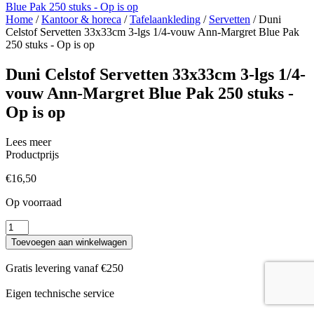
Home
/
Kantoor & horeca
/
Tafelaankleding
/
Servetten
/ Duni
Celstof Servetten 33x33cm 3-lgs 1/4-vouw Ann-Margret Blue Pak
250 stuks - Op is op
Duni Celstof Servetten 33x33cm 3-lgs 1/4-
vouw Ann-Margret Blue Pak 250 stuks -
Op is op
Lees meer
Productprijs
€
16,50
Op voorraad
Duni
Celstof
Toevoegen aan winkelwagen
Servetten
33x33cm
Gratis levering vanaf €250
3-
lgs
Eigen technische service
1/4-
vouw