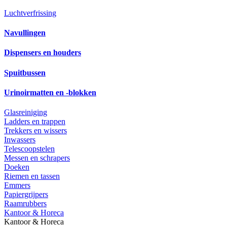
Luchtverfrissing
Navullingen
Dispensers en houders
Spuitbussen
Urinoirmatten en -blokken
Glasreiniging
Ladders en trappen
Trekkers en wissers
Inwassers
Telescoopstelen
Messen en schrapers
Doeken
Riemen en tassen
Emmers
Papiergrijpers
Raamrubbers
Kantoor & Horeca
Kantoor & Horeca