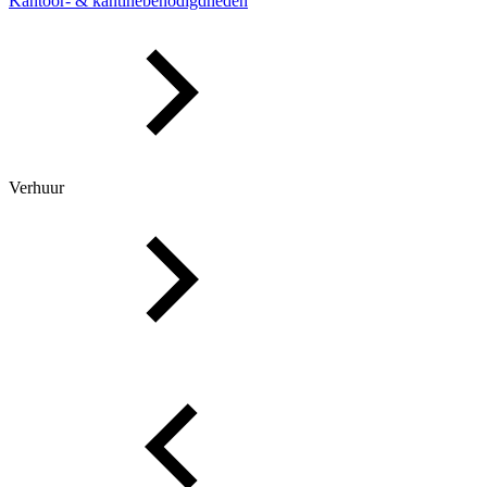
Kantoor- & kantinebenodigdheden
Verhuur