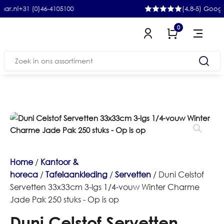
+31 (0)46-4105100
(4,8-5) Google
0
Zoeken
naar:
Home
/
Kantoor &
horeca
/
Tafelaankleding
/
Servetten
/ Duni Celstof
Servetten 33x33cm 3-lgs 1/4-vouw Winter Charme
Jade Pak 250 stuks - Op is op
Duni Celstof Servetten