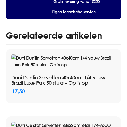
Gratis levering vanaf €250
vouw
Winter
Eigen technische service
Charme
Jade
Pak
250
Gerelateerde artikelen
stuks
-
Op
is
op
aantal
Duni Dunilin Servetten 40x40cm 1/4-vouw
Brazil Luxe Pak 50 stuks - Op is op
17,50