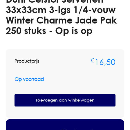
33x33cm 3-lgs 1/4-vouw
Winter Charme Jade Pak
250 stuks - Op is op
16,50
€
Productprijs
Op voorraad
Duni
Celstof
Toevoegen aan winkelwagen
Servetten
33x33cm
3-
lgs
1/4-