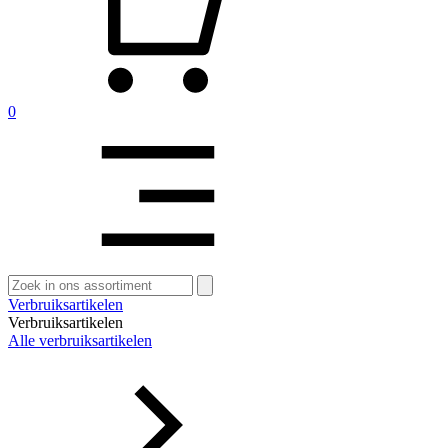
0
Zoeken
naar:
Verbruiksartikelen
Verbruiksartikelen
Alle verbruiksartikelen