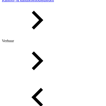
Kantoor- & kantinebenodigdheden
Verhuur