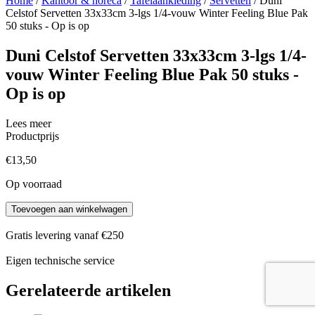
Home
/
Kantoor & horeca
/
Tafelaankleding
/
Servetten
/ Duni
Celstof Servetten 33x33cm 3-lgs 1/4-vouw Winter Feeling Blue Pak
50 stuks - Op is op
Duni Celstof Servetten 33x33cm 3-lgs 1/4-
vouw Winter Feeling Blue Pak 50 stuks -
Op is op
Lees meer
Productprijs
€
13,50
Op voorraad
Duni
Toevoegen aan winkelwagen
Celstof
Servetten
Gratis levering vanaf €250
33x33cm
3-
Eigen technische service
lgs
1/4-
Gerelateerde artikelen
vouw
Winter