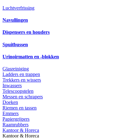
Luchtverfrissing
Navullingen
Dispensers en houders
Spuitbussen
Urinoirmatten en -blokken
Glasreiniging
Ladders en trappen
Trekkers en wissers
Inwassers
Telescoopstelen
Messen en schrapers
Doeken
Riemen en tassen
Emmers
Papiergrijpers
Raamrubbers
Kantoor & Horeca
Kantoor & Horeca