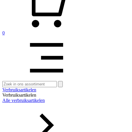
0
Zoeken
naar:
Verbruiksartikelen
Verbruiksartikelen
Alle verbruiksartikelen