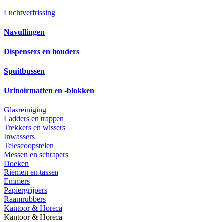
Luchtverfrissing
Navullingen
Dispensers en houders
Spuitbussen
Urinoirmatten en -blokken
Glasreiniging
Ladders en trappen
Trekkers en wissers
Inwassers
Telescoopstelen
Messen en schrapers
Doeken
Riemen en tassen
Emmers
Papiergrijpers
Raamrubbers
Kantoor & Horeca
Kantoor & Horeca