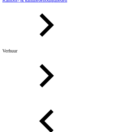
Kantoor- & kantinebenodigdheden
Verhuur