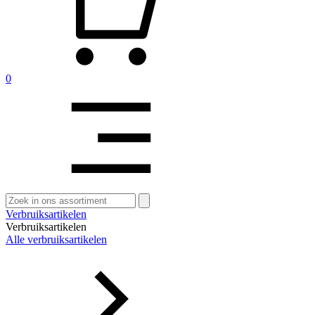
0
Zoeken
naar:
Verbruiksartikelen
Verbruiksartikelen
Alle verbruiksartikelen