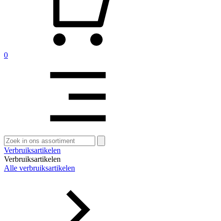
0
Zoeken
naar:
Verbruiksartikelen
Verbruiksartikelen
Alle verbruiksartikelen