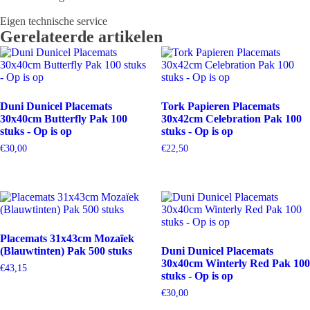
Pak
Eigen technische service
250
Gerelateerde artikelen
stuks
-
Op
is
op
aantal
Duni Dunicel Placemats
Tork Papieren Placemats
30x40cm Butterfly Pak 100
30x42cm Celebration Pak 100
stuks - Op is op
stuks - Op is op
€
30,00
€
22,50
Placemats 31x43cm Mozaïek
(Blauwtinten) Pak 500 stuks
Duni Dunicel Placemats
30x40cm Winterly Red Pak 100
€
43,15
stuks - Op is op
€
30,00