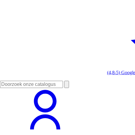
(4,8-5) Google
Zoeken
naar: