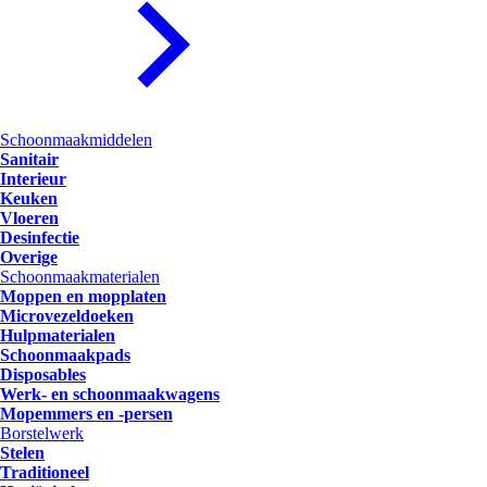
Schoonmaakmiddelen
Sanitair
Interieur
Keuken
Vloeren
Desinfectie
Overige
Schoonmaakmaterialen
Moppen en mopplaten
Microvezeldoeken
Hulpmaterialen
Schoonmaakpads
Disposables
Werk- en schoonmaakwagens
Mopemmers en -persen
Borstelwerk
Stelen
Traditioneel