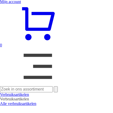
Mijn account
0
Zoeken
naar:
Verbruiksartikelen
Verbruiksartikelen
Alle verbruiksartikelen