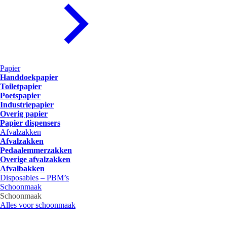
Papier
Handdoekpapier
Toiletpapier
Poetspapier
Industriepapier
Overig papier
Papier dispensers
Afvalzakken
Afvalzakken
Pedaalemmerzakken
Overige afvalzakken
Afvalbakken
Disposables – PBM’s
Schoonmaak
Schoonmaak
Alles voor schoonmaak