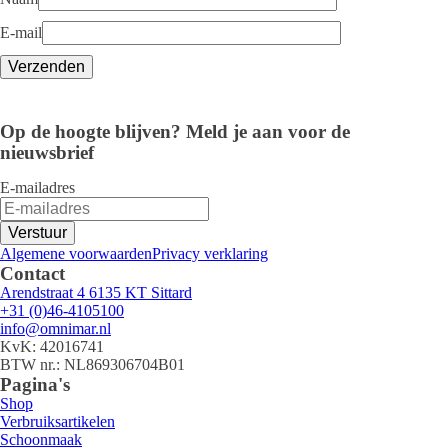
E-mail
Op de hoogte blijven? Meld je aan voor de
nieuwsbrief
E-mailadres
Verstuur
Algemene voorwaarden
Privacy verklaring
Contact
Arendstraat 4 6135 KT Sittard
+31 (0)46-4105100
info@omnimar.nl
KvK: 42016741
BTW nr.: NL869306704B01
Pagina's
Shop
Verbruiksartikelen
Schoonmaak