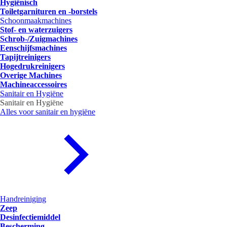
Hygiënisch
Toiletgarnituren en -borstels
Schoonmaakmachines
Stof- en waterzuigers
Schrob-/Zuigmachines
Eenschijfsmachines
Tapijtreinigers
Hogedrukreinigers
Overige Machines
Machineaccessoires
Sanitair en Hygiëne
Sanitair en Hygiëne
Alles voor sanitair en hygiëne
Handreiniging
Zeep
Desinfectiemiddel
Bescherming