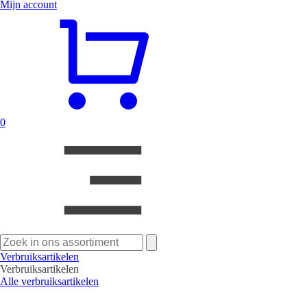
Mijn account
0
Zoeken
naar:
Verbruiksartikelen
Verbruiksartikelen
Alle verbruiksartikelen