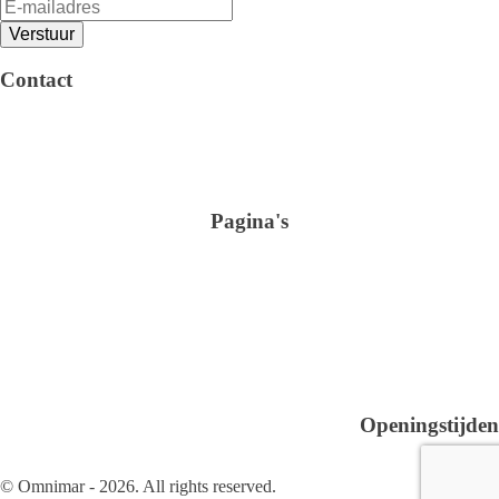
Verstuur
Algemene voorwaarden
Privacy verklaring
Contact
Arendstraat 4 6135 KT Sittard
+31 (0)46-4105100
info@omnimar.nl
KvK: 42016741
BTW nr.: NL869306704B01
Pagina's
Shop
Verbruiksartikelen
Schoonmaak
Sanitair en Hygiëne
Over ons
Glasreiniging
Kantoor & Horeca
Verhuur
Contact
Openingstijden
Ma-Vr 08.30 - 18.00
Za-Zo Gesloten
© Omnimar - 2026. All rights reserved.