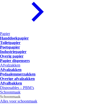
Papier
Handdoekpapier
Toiletpapier
Poetspapier
Industriepapier
Overig papier
Papier dispensers
Afvalzakken
Afvalzakken
Pedaalemmerzakken
Overige afvalzakken
Afvalbakken
Disposables – PBM’s
Schoonmaak
Schoonmaak
Alles voor schoonmaak