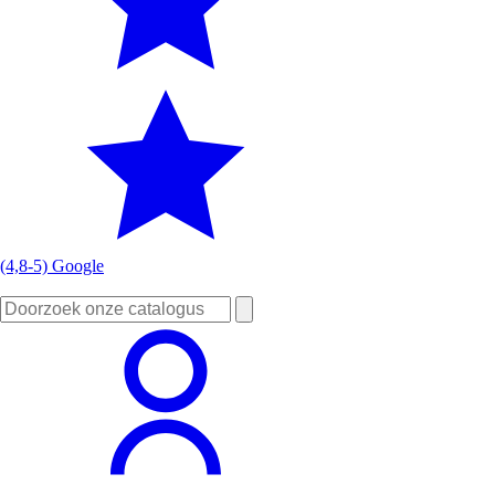
(4,8-5) Google
Zoeken
naar: