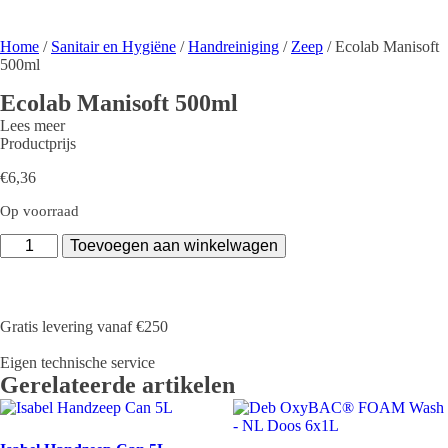
Home
/
Sanitair en Hygiëne
/
Handreiniging
/
Zeep
/ Ecolab Manisoft
500ml
Ecolab Manisoft 500ml
Lees meer
Productprijs
€
6,36
Op voorraad
Ecolab
Toevoegen aan winkelwagen
Manisoft
500ml
aantal
Gratis levering vanaf €250
Eigen technische service
Gerelateerde artikelen