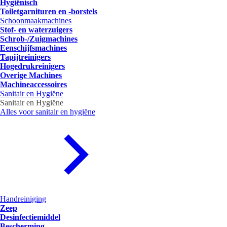
Hygiënisch
Toiletgarnituren en -borstels
Schoonmaakmachines
Stof- en waterzuigers
Schrob-/Zuigmachines
Eenschijfsmachines
Tapijtreinigers
Hogedrukreinigers
Overige Machines
Machineaccessoires
Sanitair en Hygiëne
Sanitair en Hygiëne
Alles voor sanitair en hygiëne
Handreiniging
Zeep
Desinfectiemiddel
Bescherming