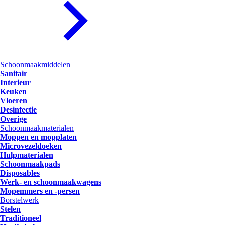
Schoonmaakmiddelen
Sanitair
Interieur
Keuken
Vloeren
Desinfectie
Overige
Schoonmaakmaterialen
Moppen en mopplaten
Microvezeldoeken
Hulpmaterialen
Schoonmaakpads
Disposables
Werk- en schoonmaakwagens
Mopemmers en -persen
Borstelwerk
Stelen
Traditioneel