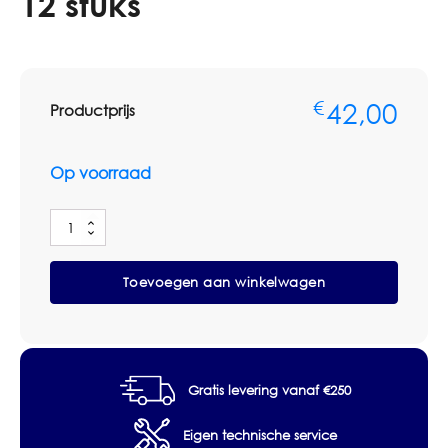
12 stuks
42,00
€
Productprijs
Op voorraad
Ettore
Master
Vervangrubber
Toevoegen aan winkelwagen
35cm
Pak
12
stuks
aantal
Gratis levering vanaf €250
Eigen technische service