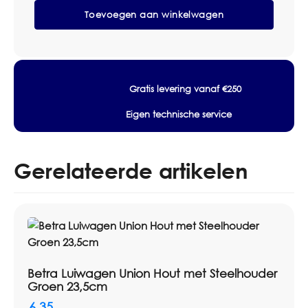
prijsafspraken.
Elite
Toevoegen aan winkelwagen
Poly
Duster
Specificaties
Geel
Merk: Ettore
aantal
Productsoort: Duster
Kleur: Geel
Gratis levering vanaf €250
Artikelnummer: 600040
Eigen technische service
EAN / code: 8150
Verpakking: Per stuk
Gerelateerde artikelen
Betra Luiwagen Union Hout met Steelhouder
Groen 23,5cm
6,35