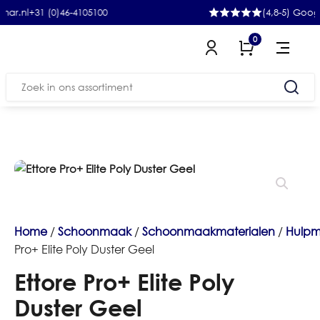
31 (0)46-4105100
(4,8-5) Google
0
Zoeken
naar:
Home
/
Schoonmaak
/
Schoonmaakmaterialen
/
Hulpm
Pro+ Elite Poly Duster Geel
Ettore Pro+ Elite Poly
Duster Geel