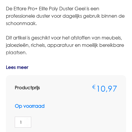
De Ettore Pro+ Elite Poly Duster Geel is een
professionele duster voor dagelijks gebruik binnen de
schoonmaak.
Dit artikel is geschikt voor het afstoffen van meubels,
jaloezieën, richels, apparatuur en moeilijk bereikbare
plaatsen.
Gebruik het materiaal droog voor het opnemen van
Lees meer
stof en los vuil. Controleer bij gebruik op hoogte of het
artikel past op de gewenste steel of houder.
10,97
€
Productprijs
Bestelt u dit artikel in grotere aantallen of gebruikt u
deze schoonmaakmaterialen op meerdere locaties?
Op voorraad
Neem dan contact op met Omnimar voor persoonlijk
advies of een maatwerkofferte. We denken graag
Ettore
mee over aantallen, vervanging en zakelijke
Pro+