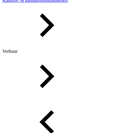
Kantoor- & kantinebenodigdheden
Verhuur