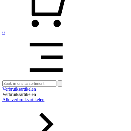
0
Zoeken
naar:
Verbruiksartikelen
Verbruiksartikelen
Alle verbruiksartikelen