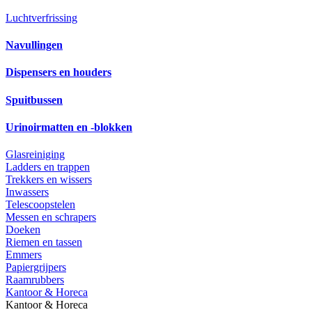
Luchtverfrissing
Navullingen
Dispensers en houders
Spuitbussen
Urinoirmatten en -blokken
Glasreiniging
Ladders en trappen
Trekkers en wissers
Inwassers
Telescoopstelen
Messen en schrapers
Doeken
Riemen en tassen
Emmers
Papiergrijpers
Raamrubbers
Kantoor & Horeca
Kantoor & Horeca