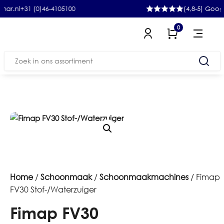
31 (0)46-4105100
(4,8-5) Google
0
Zoeken
naar:
Home
/
Schoonmaak
/
Schoonmaakmachines
/ Fimap
FV30 Stof-/Waterzuiger
Fimap FV30