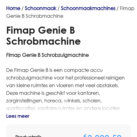
Home
/
Schoonmaak
/
Schoonmaakmachines
/ Fimap
Genie B Schrobmachine
Fimap Genie B
Schrobmachine
Fimap Genie B Schrobzuigmachine
De Fimap Genie B is een compacte accu
schrobzuigmachine voor het professioneel reinigen
van kleine ruimtes en vloeren met veel obstakels.
Deze machine is geschikt voor kantoren,
zorginstellingen, horeca, winkels, scholen,
sportlocaties, sanitaire ruimtes en andere locaties
waar snel en efficiënt machinaal gereinigd moet
Lees meer
worden.
€