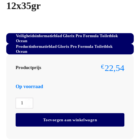
12x35gr
Veiligheidsinformatieblad Glorix Pro Formula Toiletblok
Ocean
Productinformatieblad Glorix Pro Formula Toiletblok
Ocean
22,54
€
Productprijs
Op voorraad
Glorix
Pro
Formula
Toevoegen aan winkelwagen
Toiletblok
Ocean
Doos
12x35gr