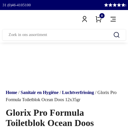
l
+31 (0)46-4105100
(
0
Zoeken
naar:
Home
/
Sanitair en Hygiëne
/
Luchtverfrissing
/ Glorix Pro
Formula Toiletblok Ocean Doos 12x35gr
Glorix Pro Formula
Toiletblok Ocean Doos