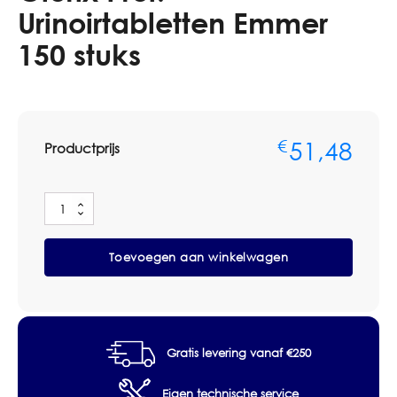
Urinoirtabletten Emmer
150 stuks
51,48
€
Productprijs
Glorix
Prof.
Urinoirtabletten
Toevoegen aan winkelwagen
Emmer
150
stuks
aantal
Gratis levering vanaf €250
Eigen technische service