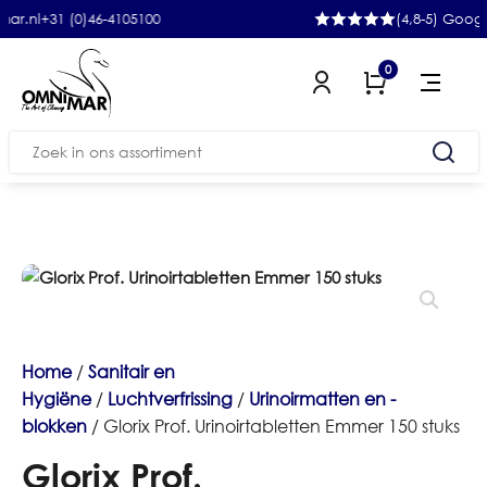
31 (0)46-4105100
(4,8-5) Google
0
Zoeken
naar:
Home
/
Sanitair en
Hygiëne
/
Luchtverfrissing
/
Urinoirmatten en -
blokken
/ Glorix Prof. Urinoirtabletten Emmer 150 stuks
Glorix Prof.