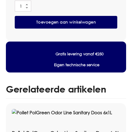
Glorix
Voor meer informatie over dit product, download het
Professional
Original
beschikbare product- of veiligheidsinformatieblad.
Toevoegen aan winkelwagen
Toiletreiniger
Doos
Specificaties
15x750ml
aantal
Merk:
Glorix
Productsoort:
Toiletreiniger
Gratis levering vanaf €250
Inhoud / verpakking:
Doos 15x750ml
Eigen technische service
Artikelnummer:
2000002
Gerelateerde artikelen