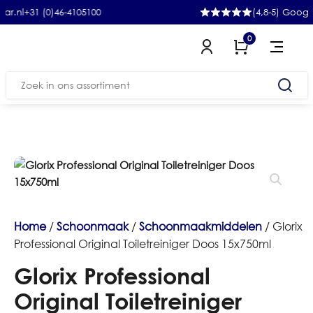
31 (0)46-4105100
(4,8-5) Google
0
Zoeken
naar:
Home
/
Schoonmaak
/
Schoonmaakmiddelen
/ Glorix
Professional Original Toiletreiniger Doos 15x750ml
Glorix Professional
Original Toiletreiniger