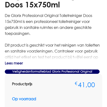
Doos 15x750ml
De Glorix Professional Original Toiletreiniger Doos
15x750ml is een professioneel toiletreiniger voor
gebruik in sanitaire ruimtes en andere geschikte
toepassingen.
Dit product is geschikt voor het reinigen van toiletten
en sanitaire voorzieningen. Controleer voor gebruik
altijd het etiket en test het product bij twijfel eerst op
een onopvallende plaats.
Lees meer
Veiligheidsinformatieblad Glorix Professional Original
Bestelt u dit artikel in grotere aantallen of op basis van
terugkerende afname? Neem dan contact op met
41,00
€
Productprijs
Omnimar voor persoonlijk advies of een
maatwerkofferte. We denken graag mee over
aantallen, voorraadbeheer en zakelijke
Op voorraad
prijsafspraken.