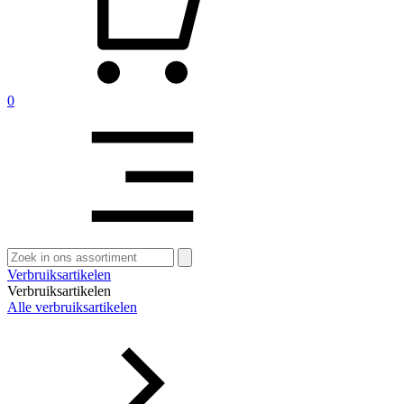
0
Zoeken
naar:
Verbruiksartikelen
Verbruiksartikelen
Alle verbruiksartikelen