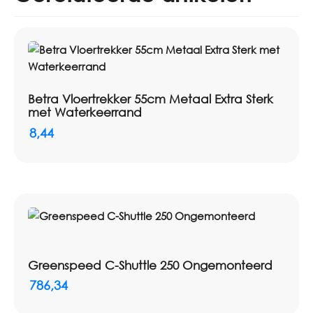
Type: werkwagen
Systeem: Greenspeed C-Shuttle
Toepassing: schoonmaakorganisatie, transport en
voorraad op locatie
Materiaalconcept: meer dan 90% gerecycled
Betra Vloertrekker 55cm Metaal Extra Sterk
kunststof volgens catalogus
met Waterkeerrand
Gebruik: modulair samen te stellen
8,44
Artikelnummer: 2200003
Greenspeed C-Shuttle 250 Ongemonteerd
786,34