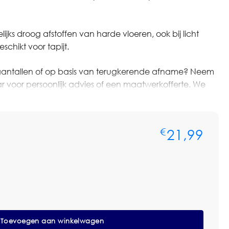
jks droog afstoffen van harde vloeren, ook bij licht
schikt voor tapijt.
ere aantallen of op basis van terugkerende afname? Neem
voor persoonlijk advies of een maatwerkofferte. We
len, voorraadbeheer en zakelijke prijsafspraken.
d of maat, houder, koppeling of toepassing past bij het
21,99
€
eem.
p Velcro 60cm
Toevoegen aan winkelwagen
o mopsysteem