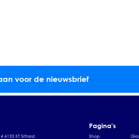
aan voor de nieuwsbrief
Pagina's
4 6135 KT Sittard
Shop
Gla