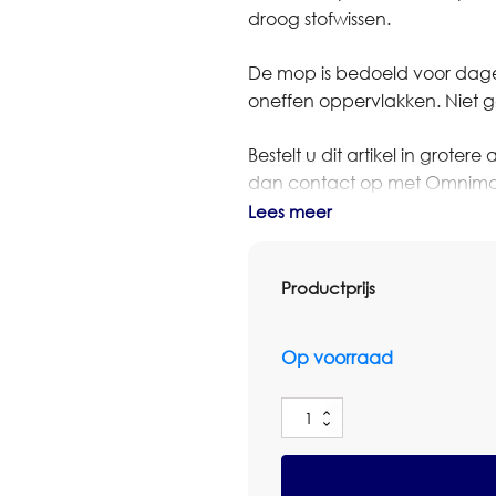
droog stofwissen.
De mop is bedoeld voor dageli
oneffen oppervlakken. Niet ge
Bestelt u dit artikel in grot
dan contact op met Omnimar 
denken graag mee over aantal
Lees meer
Controleer voor gebruik altij
Productprijs
bestaande Greenspeed-syst
Specificaties
Op voorraad
Merk: Greenspeed
Artikel: Greenspeed Dust Mo
Greenspeed
Type: stofwismop velcro
Dust
Maat / inhoud: 60cm
Mop
Velcro
Systeem: Greenspeed Velcr