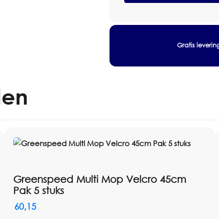
60cm
Toepassing: droog stofwissen
aantal
Niet geschikt voor tapijt
Artikelnummer: 2110066
Gratis leveri
len
Greenspeed Multi Mop Velcro 45cm
Pak 5 stuks
60,15