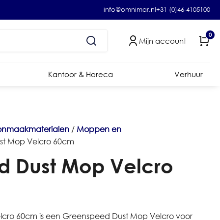
info@omnimar.nl
+31 (0)46-4105100
0
Mijn account
Kantoor & Horeca
Verhuur
onmaakmaterialen
/
Moppen en
st Mop Velcro 60cm
 Dust Mop Velcro
cro 60cm is een Greenspeed Dust Mop Velcro voor