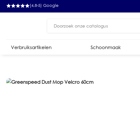
(4,8-5) Google
Zoeken
naar:
Verbruiksartikelen
Schoonmaak