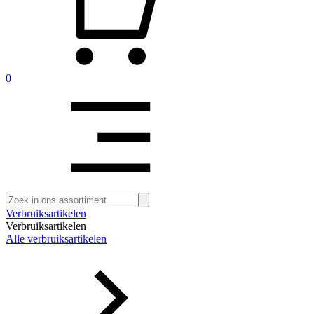
0
Zoeken
naar:
Verbruiksartikelen
Verbruiksartikelen
Alle verbruiksartikelen