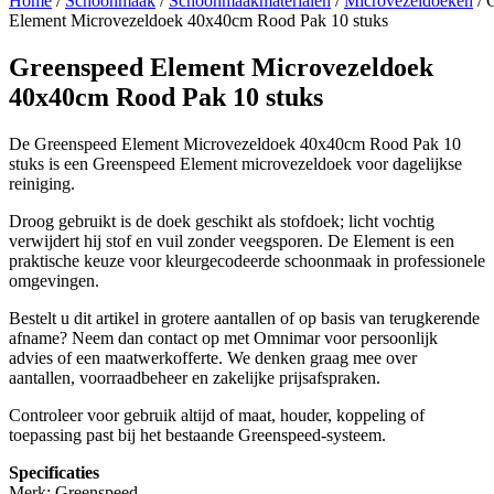
Home
/
Schoonmaak
/
Schoonmaakmaterialen
/
Microvezeldoeken
/ 
Element Microvezeldoek 40x40cm Rood Pak 10 stuks
Greenspeed Element Microvezeldoek
40x40cm Rood Pak 10 stuks
De Greenspeed Element Microvezeldoek 40x40cm Rood Pak 10
stuks is een Greenspeed Element microvezeldoek voor dagelijkse
reiniging.
Droog gebruikt is de doek geschikt als stofdoek; licht vochtig
verwijdert hij stof en vuil zonder veegsporen. De Element is een
praktische keuze voor kleurgecodeerde schoonmaak in professionele
omgevingen.
Bestelt u dit artikel in grotere aantallen of op basis van terugkerende
afname? Neem dan contact op met Omnimar voor persoonlijk
advies of een maatwerkofferte. We denken graag mee over
aantallen, voorraadbeheer en zakelijke prijsafspraken.
Controleer voor gebruik altijd of maat, houder, koppeling of
toepassing past bij het bestaande Greenspeed-systeem.
Specificaties
Merk: Greenspeed