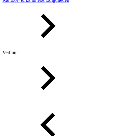
Kantoor- & kantinebenodigdheden
Verhuur