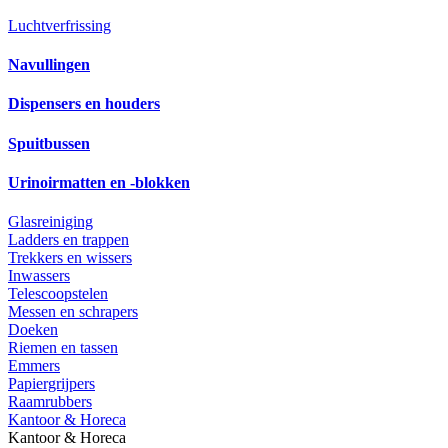
Luchtverfrissing
Navullingen
Dispensers en houders
Spuitbussen
Urinoirmatten en -blokken
Glasreiniging
Ladders en trappen
Trekkers en wissers
Inwassers
Telescoopstelen
Messen en schrapers
Doeken
Riemen en tassen
Emmers
Papiergrijpers
Raamrubbers
Kantoor & Horeca
Kantoor & Horeca