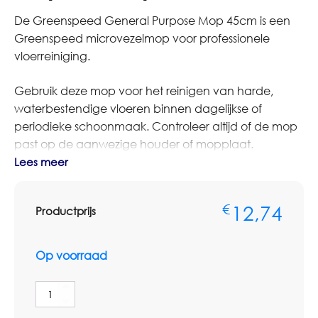
De Greenspeed General Purpose Mop 45cm is een
Greenspeed microvezelmop voor professionele
vloerreiniging.
Gebruik deze mop voor het reinigen van harde,
waterbestendige vloeren binnen dagelijkse of
periodieke schoonmaak. Controleer altijd of de mop
past op de aanwezige houder of mopplaat.
Lees meer
Bestelt u dit artikel in grotere aantallen of op basis van
terugkerende afname? Neem dan contact op met
12,74
€
Productprijs
Omnimar voor persoonlijk advies of een
maatwerkofferte. We denken graag mee over
aantallen, voorraadbeheer en zakelijke
Op voorraad
prijsafspraken.
Greenspeed
Controleer voor gebruik altijd of maat, houder,
General