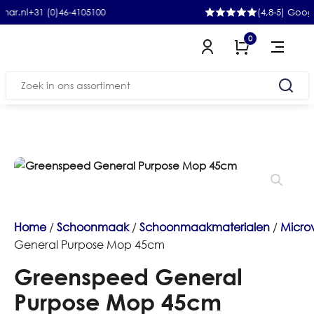
+31 (0)46-4105100
(4,8-5) Google
0
Zoeken
naar:
Home
/
Schoonmaak
/
Schoonmaakmaterialen
/
Micro
General Purpose Mop 45cm
Greenspeed General
Purpose Mop 45cm