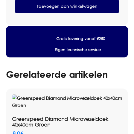
koppeling of toepassing past bij het bestaande
Purpose
Toevoegen aan winkelwagen
Mop
Greenspeed-systeem.
45cm
aantal
Specificaties
Merk: Greenspeed
Artikel: Greenspeed General Purpose Mop 45cm
Gratis levering vanaf €250
Type: microvezelmop
Eigen technische service
Maat / inhoud: 45cm
Systeem: Greenspeed mopsysteem
Toepassing: vloerreiniging
Gerelateerde artikelen
Controleer compatibiliteit met houder of mopplaat
Artikelnummer: 2100028
Greenspeed Diamond Microvezeldoek
40x40cm Groen
8,06