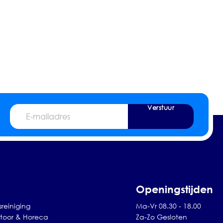
Verstuur
E-
mailadres
Openingstijden
sreiniging
Ma-Vr 08.30 - 18.00
toor & Horeca
Za-Zo Gesloten