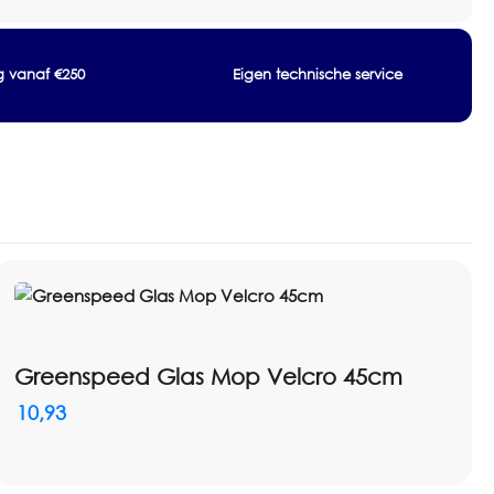
n glanzende oppervlakken
asbeurten volgens catalogus
ng vanaf €250
Eigen technische service
Greenspeed Glas Mop Velcro 45cm
10,93