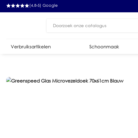
(4,8-5) Google
Zoeken
naar:
Verbruiksartikelen
Schoonmaak