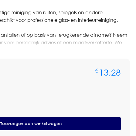
ige reiniging van ruiten, spiegels en andere
ikt voor professionele glas- en interieurreiniging.
ere aantallen of op basis van terugkerende afname? Neem
voor persoonlijk advies of een maatwerkofferte. We
len, voorraadbeheer en zakelijke prijsafspraken.
d of maat, houder, koppeling of toepassing past bij het
13,28
€
eem.
crovezeldoek 70x61cm Blauw
Toevoegen aan winkelwagen
niging