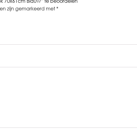
k 70x61cm Blauw” te beoordelen
den zijn gemarkeerd met
*