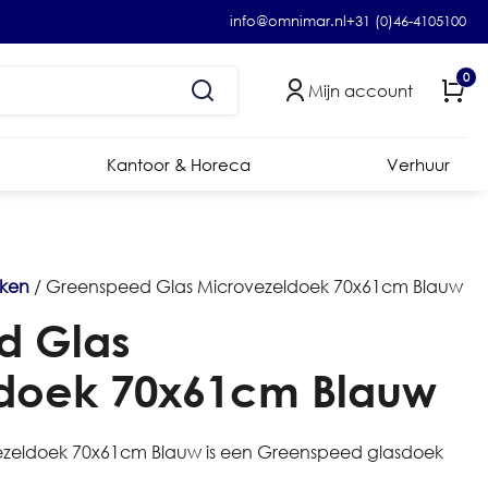
info@omnimar.nl
+31 (0)46-4105100
0
Mijn account
Kantoor & Horeca
Verhuur
ken
/ Greenspeed Glas Microvezeldoek 70x61cm Blauw
d Glas
doek 70x61cm Blauw
zeldoek 70x61cm Blauw is een Greenspeed glasdoek