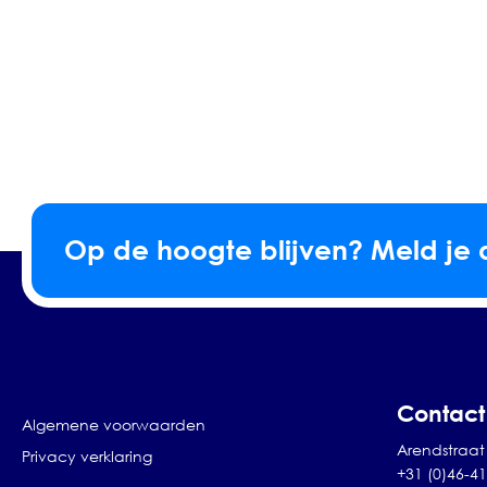
Op de hoogte blijven? Meld je 
Contact
Algemene voorwaarden
Arendstraat 
Privacy verklaring
+31 (0)46-4