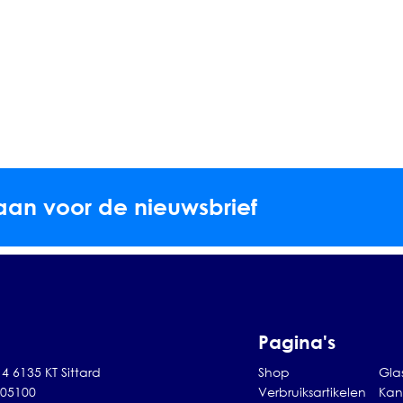
aan voor de nieuwsbrief
Pagina's
4 6135 KT Sittard
Shop
Gla
105100
Verbruiksartikelen
Kan