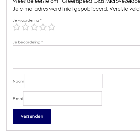
Wees de eerste om “Greenspeed Glas Microvezeldoe
Je e-mailadres wordt niet gepubliceerd.
Vereiste vel
Je waardering
*
Je beoordeling
*
Naam
E-mail