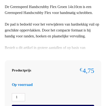
De Greenspeed Handscrubby Flex Groen 14x10cm is een
Greenspeed Handscrubby Flex voor handmatig schrobben.
De pad is bedoeld voor het verwijderen van hardnekkig vuil op
geschikte oppervlakken. Door het compacte formaat is hij
handig voor randen, hoeken en plaatselijke vervuiling.
Bestelt u dit artikel in grotere aantallen of op basis van
terugkerende afname? Neem dan contact op met Omnimar voor
persoonlijk advies of een maatwerkofferte. We denken graag
mee over aantallen, voorraadbeheer en zakelijke prijsafspraken.
4,75
€
Productprijs
Controleer voor gebruik altijd of maat, houder, koppeling of
toepassing past bij het bestaande Greenspeed-systeem.
Op voorraad
Specificaties
Greenspeed
Merk: Greenspeed
Handscrubby