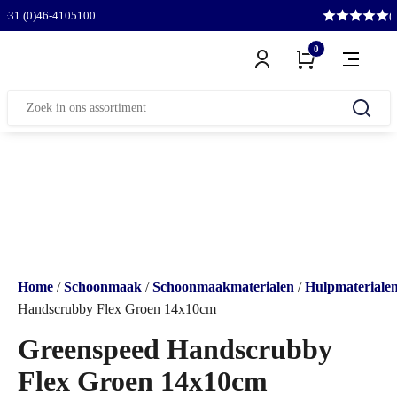
l
+31 (0)46-4105100
(
0
Zoeken
naar:
Home
/
Schoonmaak
/
Schoonmaakmaterialen
/
Hulpmateriale
Handscrubby Flex Groen 14x10cm
Greenspeed Handscrubby
Flex Groen 14x10cm