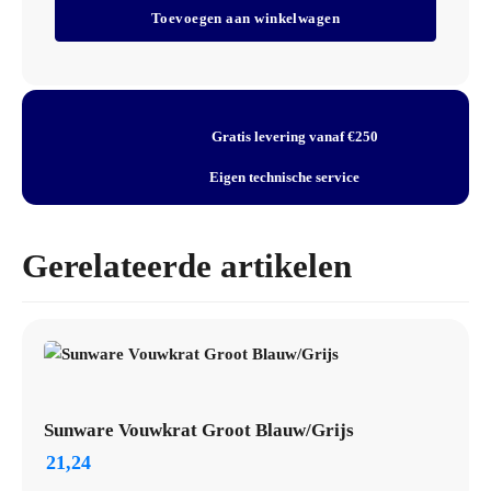
Artikel: Greenspeed Handscrubby Flex Groen 14x10cm
Flex
Toevoegen aan winkelwagen
Groen
Type: handschrobpad
14x10cm
Maat / inhoud: 14x10cm
aantal
Kleur: Groen
Systeem: Greenspeed pads
Gratis levering vanaf €250
Toepassing: plaatselijke reiniging en schrobben
Artikelnummer: 2100033
Eigen technische service
Gerelateerde artikelen
Sunware Vouwkrat Groot Blauw/Grijs
21,24