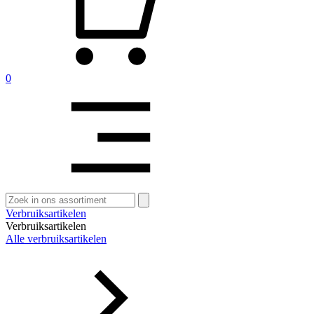
0
Zoeken
naar:
Verbruiksartikelen
Verbruiksartikelen
Alle verbruiksartikelen