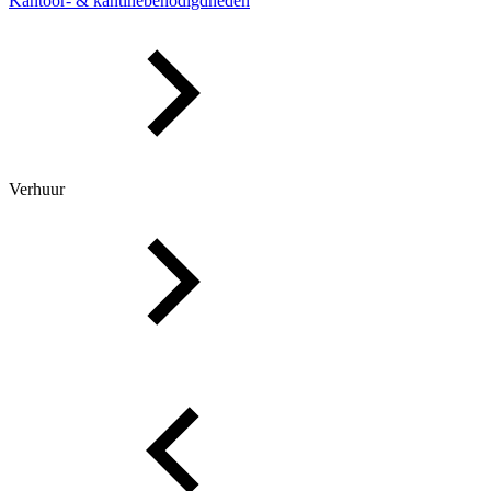
Kantoor- & kantinebenodigdheden
Verhuur