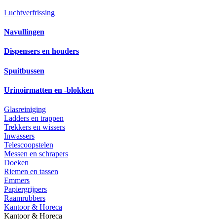
Luchtverfrissing
Navullingen
Dispensers en houders
Spuitbussen
Urinoirmatten en -blokken
Glasreiniging
Ladders en trappen
Trekkers en wissers
Inwassers
Telescoopstelen
Messen en schrapers
Doeken
Riemen en tassen
Emmers
Papiergrijpers
Raamrubbers
Kantoor & Horeca
Kantoor & Horeca