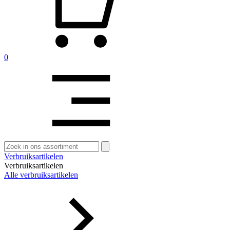
0
Zoeken
naar:
Verbruiksartikelen
Verbruiksartikelen
Alle verbruiksartikelen