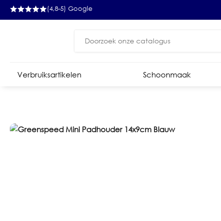
(4,8-5) Google
Zoeken
naar:
Verbruiksartikelen
Schoonmaak