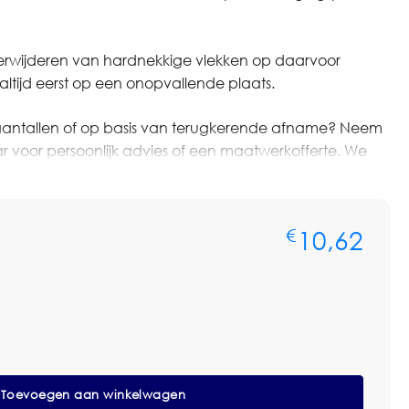
verwijderen van hardnekkige vlekken op daarvoor
altijd eerst op een onopvallende plaats.
ere aantallen of op basis van terugkerende afname? Neem
voor persoonlijk advies of een maatwerkofferte. We
len, voorraadbeheer en zakelijke prijsafspraken.
d of maat, houder, koppeling of toepassing past bij het
10,62
€
eem.
adhouder 14x9cm Blauw
Toevoegen aan winkelwagen