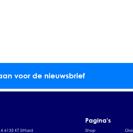
aan voor de nieuwsbrief
Pagina's
4 6135 KT Sittard
Shop
Gla