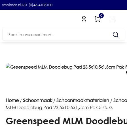
omnimar.nl
+31 (0)46-4105100
0
Zoeken
naar:
Home
/
Schoonmaak
/
Schoonmaakmaterialen
/
Scho
MLM Doodlebug Pad 23,5x10,5x1,5cm Pak 5 stuks
Greenspeed MLM Doodleb