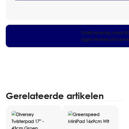
Pak
5
stuks
aantal
Gratis levering vanaf €
Eigen technische serv
Gerelateerde artikelen